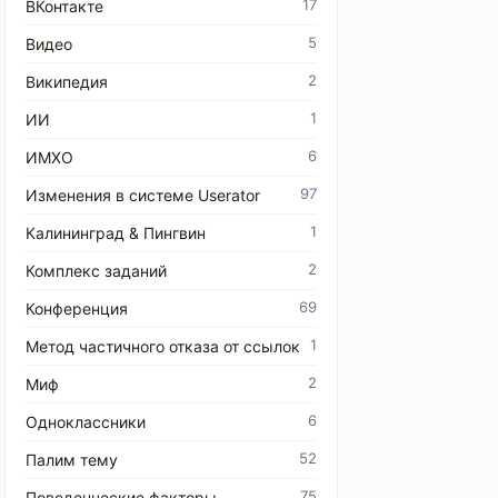
17
ВКонтакте
5
Видео
2
Википедия
1
ИИ
6
ИМХО
97
Изменения в системе Userator
1
Калининград & Пингвин
2
Комплекс заданий
69
Конференция
1
Метод частичного отказа от ссылок
2
Миф
6
Одноклассники
52
Палим тему
75
Поведенческие факторы