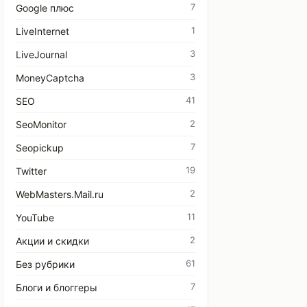
7
Google плюс
1
LiveInternet
3
LiveJournal
3
MoneyCaptcha
41
SEO
2
SeoMonitor
7
Seopickup
19
Twitter
2
WebMasters.Mail.ru
11
YouTube
2
Акции и скидки
61
Без рубрики
7
Блоги и блоггеры