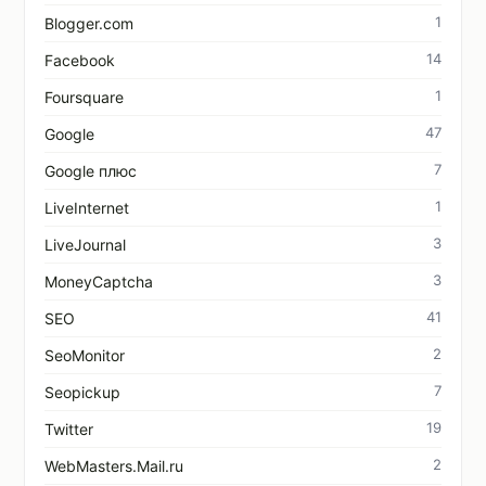
1
Blogger.com
14
Facebook
1
Foursquare
47
Google
7
Google плюс
1
LiveInternet
3
LiveJournal
3
MoneyCaptcha
41
SEO
2
SeoMonitor
7
Seopickup
19
Twitter
2
WebMasters.Mail.ru