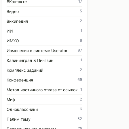
17
ВКонтакте
5
Видео
2
Википедия
1
ИИ
6
ИМХО
97
Изменения в системе Userator
1
Калининград & Пингвин
2
Комплекс заданий
69
Конференция
1
Метод частичного отказа от ссылок
2
Миф
6
Одноклассники
52
Палим тему
75
Поведенческие факторы