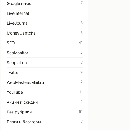
7
Google плюс
1
LiveInternet
3
LiveJournal
3
MoneyCaptcha
41
SEO
2
SeoMonitor
7
Seopickup
19
Twitter
2
WebMasters.Mail.ru
11
YouTube
2
Акции и скидки
61
Без рубрики
7
Блоги и блоггеры