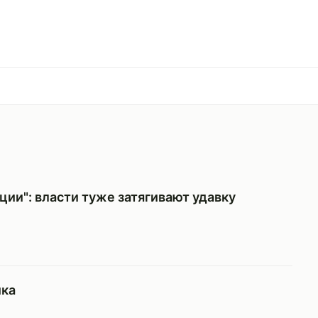
ции": власти туже затягивают удавку
ика