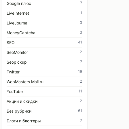
7
Google плюс
1
LiveInternet
3
LiveJournal
3
MoneyCaptcha
41
SEO
2
SeoMonitor
7
Seopickup
19
Twitter
2
WebMasters.Mail.ru
11
YouTube
2
Акции и скидки
61
Без рубрики
7
Блоги и блоггеры