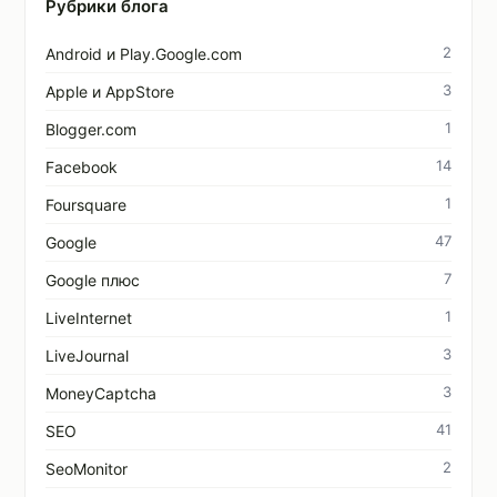
Рубрики блога
2
Android и Play.Google.com
3
Apple и AppStore
1
Blogger.com
14
Facebook
1
Foursquare
47
Google
7
Google плюс
1
LiveInternet
3
LiveJournal
3
MoneyCaptcha
41
SEO
2
SeoMonitor