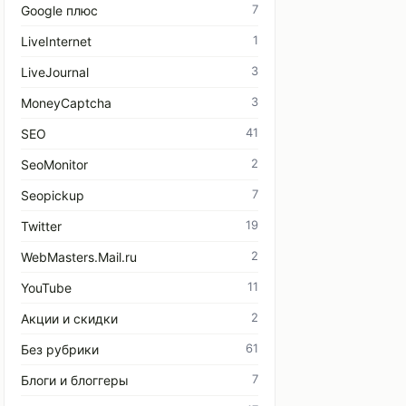
7
Google плюс
1
LiveInternet
3
LiveJournal
3
MoneyCaptcha
41
SEO
2
SeoMonitor
7
Seopickup
19
Twitter
2
WebMasters.Mail.ru
11
YouTube
2
Акции и скидки
61
Без рубрики
7
Блоги и блоггеры