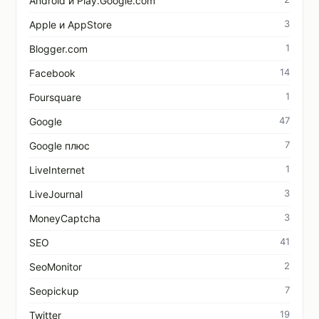
Android и Play.Google.com
3
Apple и AppStore
1
Blogger.com
14
Facebook
1
Foursquare
47
Google
7
Google плюс
1
LiveInternet
3
LiveJournal
3
MoneyCaptcha
41
SEO
2
SeoMonitor
7
Seopickup
19
Twitter