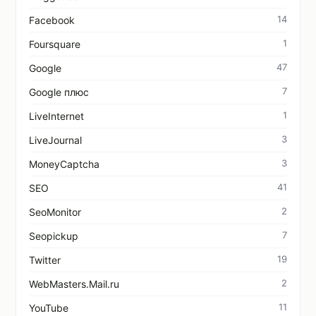
14
Facebook
1
Foursquare
47
Google
7
Google плюс
1
LiveInternet
3
LiveJournal
3
MoneyCaptcha
41
SEO
2
SeoMonitor
7
Seopickup
19
Twitter
2
WebMasters.Mail.ru
11
YouTube