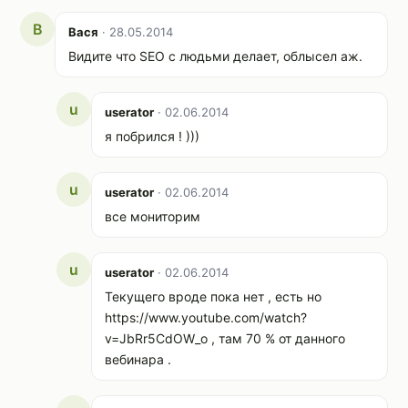
В
Вася
· 28.05.2014
Видите что SEO с людьми делает, облысел аж.
u
userator
· 02.06.2014
я побрился ! )))
u
userator
· 02.06.2014
все мониторим
u
userator
· 02.06.2014
Текущего вроде пока нет , есть но
https://www.youtube.com/watch?
v=JbRr5CdOW_o , там 70 % от данного
вебинара .