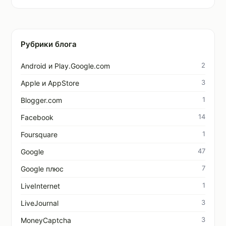
Рубрики блога
2
Android и Play.Google.com
3
Apple и AppStore
1
Blogger.com
14
Facebook
1
Foursquare
47
Google
7
Google плюс
1
LiveInternet
3
LiveJournal
3
MoneyCaptcha