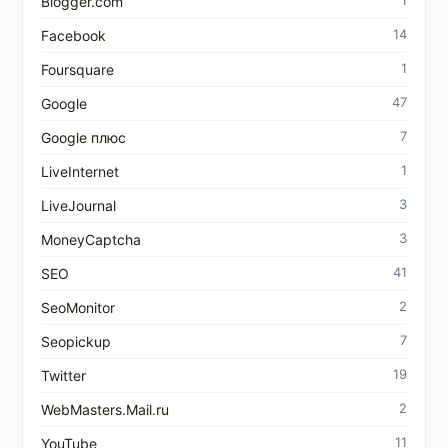
Blogger.com
14
Facebook
1
Foursquare
47
Google
7
Google плюс
1
LiveInternet
3
LiveJournal
3
MoneyCaptcha
41
SEO
2
SeoMonitor
7
Seopickup
19
Twitter
2
WebMasters.Mail.ru
11
YouTube