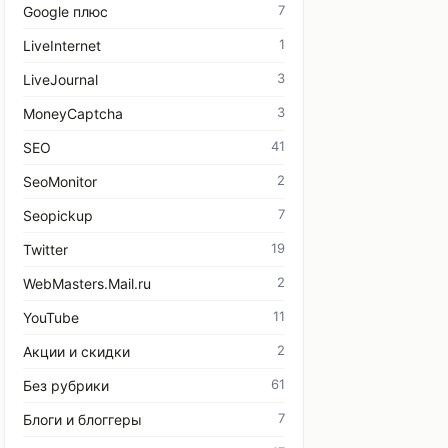
7
Google плюс
1
LiveInternet
3
LiveJournal
3
MoneyCaptcha
41
SEO
2
SeoMonitor
7
Seopickup
19
Twitter
2
WebMasters.Mail.ru
11
YouTube
2
Акции и скидки
61
Без рубрики
7
Блоги и блоггеры