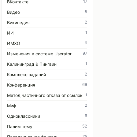
17
ВКонтакте
5
Видео
2
Википедия
1
ИИ
6
ИМХО
97
Изменения в системе Userator
1
Калининград & Пингвин
2
Комплекс заданий
69
Конференция
1
Метод частичного отказа от ссылок
2
Миф
6
Одноклассники
52
Палим тему
75
Поведенческие факторы