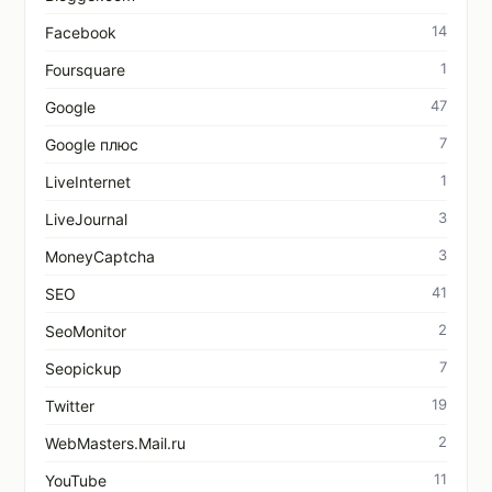
14
Facebook
1
Foursquare
47
Google
7
Google плюс
1
LiveInternet
3
LiveJournal
3
MoneyCaptcha
41
SEO
2
SeoMonitor
7
Seopickup
19
Twitter
2
WebMasters.Mail.ru
11
YouTube