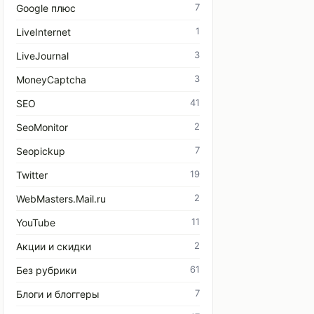
7
Google плюс
1
LiveInternet
3
LiveJournal
3
MoneyCaptcha
41
SEO
2
SeoMonitor
7
Seopickup
19
Twitter
2
WebMasters.Mail.ru
11
YouTube
2
Акции и скидки
61
Без рубрики
7
Блоги и блоггеры