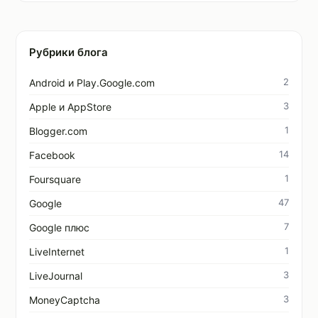
Рубрики блога
2
Android и Play.Google.com
3
Apple и AppStore
1
Blogger.com
14
Facebook
1
Foursquare
47
Google
7
Google плюс
1
LiveInternet
3
LiveJournal
3
MoneyCaptcha