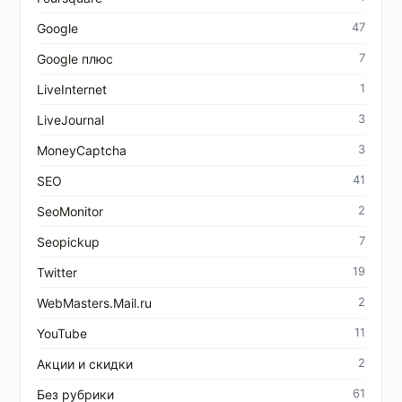
47
Google
7
Google плюс
1
LiveInternet
3
LiveJournal
3
MoneyCaptcha
41
SEO
2
SeoMonitor
7
Seopickup
19
Twitter
2
WebMasters.Mail.ru
11
YouTube
2
Акции и скидки
61
Без рубрики