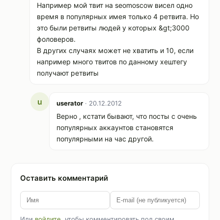
Например мой твит на seomoscow висел одно
время в популярных имея только 4 ретвита. Но
это были ретвиты людей у которых &gt;3000
фоловеров.
В других случаях может не хватить и 10, если
например много твитов по данному хештегу
получают ретвиты
u
userator
· 20.12.2012
Верно , кстати бывают, что посты с очень
популярных аккаунтов становятся
популярными на час другой.
Оставить комментарий
Или
войдите
, чтобы комментировать под своим