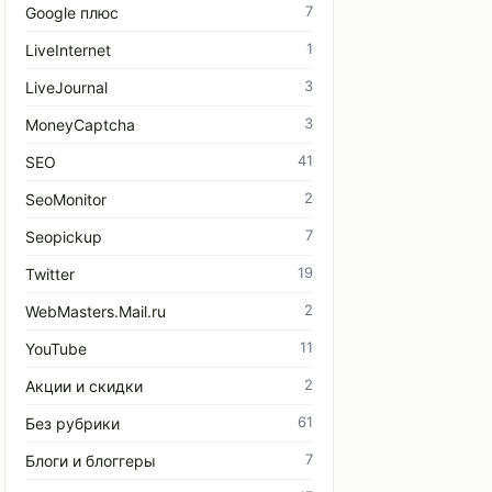
7
Google плюс
1
LiveInternet
3
LiveJournal
3
MoneyCaptcha
41
SEO
2
SeoMonitor
7
Seopickup
19
Twitter
2
WebMasters.Mail.ru
11
YouTube
2
Акции и скидки
61
Без рубрики
7
Блоги и блоггеры