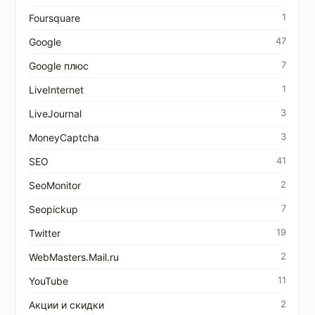
1
Foursquare
47
Google
7
Google плюс
1
LiveInternet
3
LiveJournal
3
MoneyCaptcha
41
SEO
2
SeoMonitor
7
Seopickup
19
Twitter
2
WebMasters.Mail.ru
11
YouTube
2
Акции и скидки