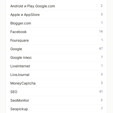
2
Android и Play.Google.com
3
Apple и AppStore
1
Blogger.com
14
Facebook
1
Foursquare
47
Google
7
Google плюс
1
LiveInternet
3
LiveJournal
3
MoneyCaptcha
41
SEO
2
SeoMonitor
7
Seopickup