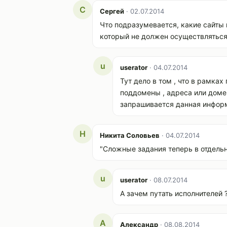
С
Сергей
· 02.07.2014
Что подразумевается, какие сайты н
который не должен осуществляться
u
userator
· 04.07.2014
Тут дело в том , что в рамка
поддомены , адреса или доме
запрашивается данная инфор
Н
Никита Соловьев
· 04.07.2014
"Сложные задания теперь в отдельно
u
userator
· 08.07.2014
А зачем путать исполнителей 
А
Александр
· 08.08.2014