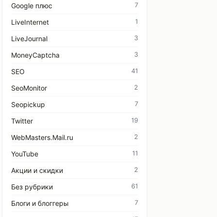
7
Google плюс
1
LiveInternet
3
LiveJournal
3
MoneyCaptcha
41
SEO
2
SeoMonitor
7
Seopickup
19
Twitter
2
WebMasters.Mail.ru
11
YouTube
2
Акции и скидки
61
Без рубрики
7
Блоги и блоггеры