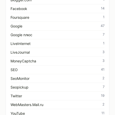
14
Facebook
1
Foursquare
47
Google
7
Google плюс
1
LiveInternet
3
LiveJournal
3
MoneyCaptcha
41
SEO
2
SeoMonitor
7
Seopickup
19
Twitter
2
WebMasters.Mail.ru
11
YouTube