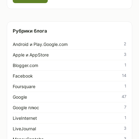
Рубрики блога
2
Android и Play.Google.com
3
Apple и AppStore
1
Blogger.com
14
Facebook
1
Foursquare
47
Google
7
Google плюс
1
LiveInternet
3
LiveJournal
3