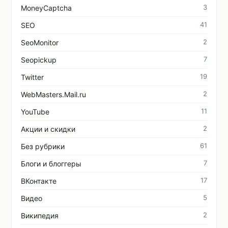
3
MoneyCaptcha
41
SEO
2
SeoMonitor
7
Seopickup
19
Twitter
2
WebMasters.Mail.ru
11
YouTube
2
Акции и скидки
61
Без рубрики
7
Блоги и блоггеры
17
ВКонтакте
5
Видео
2
Википедия