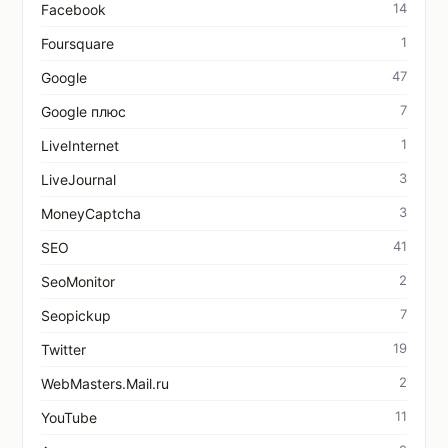
14
Facebook
1
Foursquare
47
Google
7
Google плюс
1
LiveInternet
3
LiveJournal
3
MoneyCaptcha
41
SEO
2
SeoMonitor
7
Seopickup
19
Twitter
2
WebMasters.Mail.ru
11
YouTube