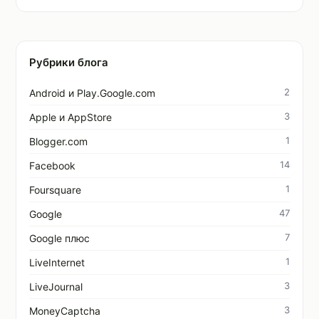
Рубрики блога
2
Android и Play.Google.com
3
Apple и AppStore
1
Blogger.com
14
Facebook
1
Foursquare
47
Google
7
Google плюс
1
LiveInternet
3
LiveJournal
3
MoneyCaptcha