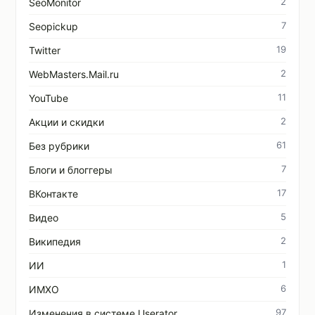
2
SeoMonitor
7
Seopickup
19
Twitter
2
WebMasters.Mail.ru
11
YouTube
2
Акции и скидки
61
Без рубрики
7
Блоги и блоггеры
17
ВКонтакте
5
Видео
2
Википедия
1
ИИ
6
ИМХО
97
Изменения в системе Userator