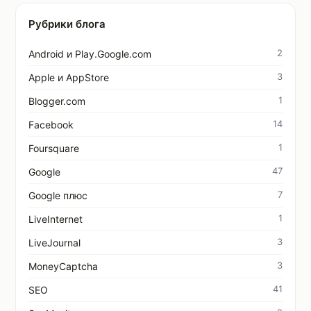
Рубрики блога
2
Android и Play.Google.com
3
Apple и AppStore
1
Blogger.com
14
Facebook
1
Foursquare
47
Google
7
Google плюс
1
LiveInternet
3
LiveJournal
3
MoneyCaptcha
41
SEO