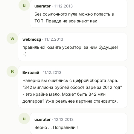
u
userator
· 11.12.2013
Без ссылочного пула можно попасть в
ТОП. Правда не все знают как !
w
webmozg
· 11.12.2013
правильно! юзайте усератор! за ним будущее!
=)
В
Виталий
· 11.12.2013
Наверно вы ошиблись с цифрой оборота sape.
"342 миллиона рублей оборот Sape за 2012 год"
- это крайне мало. Может быть 342 млн
долларов? Уже реальнее картина становится.
u
userator
· 12.12.2013
Верно ... Поправили !