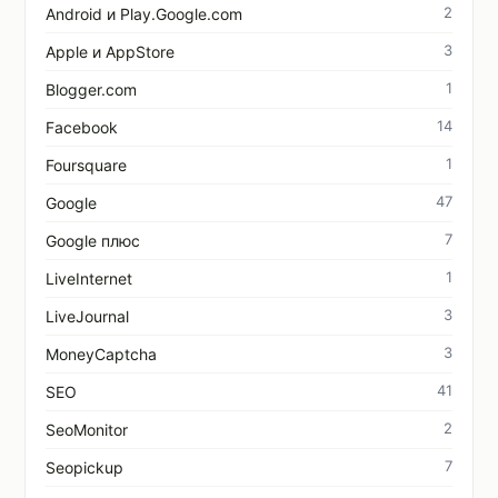
2
Android и Play.Google.com
3
Apple и AppStore
1
Blogger.com
14
Facebook
1
Foursquare
47
Google
7
Google плюс
1
LiveInternet
3
LiveJournal
3
MoneyCaptcha
41
SEO
2
SeoMonitor
7
Seopickup