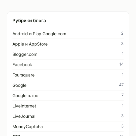
Рубрики блога
2
Android и Play.Google.com
3
Apple и AppStore
1
Blogger.com
14
Facebook
1
Foursquare
47
Google
7
Google плюс
1
LiveInternet
3
LiveJournal
3
MoneyCaptcha