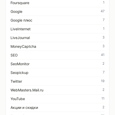
1
Foursquare
47
Google
7
Google плюс
1
LiveInternet
3
LiveJournal
3
MoneyCaptcha
41
SEO
2
SeoMonitor
7
Seopickup
19
Twitter
2
WebMasters.Mail.ru
11
YouTube
2
Акции и скидки