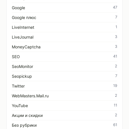
47
Google
7
Google плюс
1
LiveInternet
3
LiveJournal
3
MoneyCaptcha
41
SEO
2
SeoMonitor
7
Seopickup
19
Twitter
2
WebMasters.Mail.ru
11
YouTube
2
Акции и скидки
61
Без рубрики