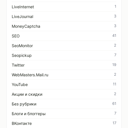
1
LiveInternet
3
LiveJournal
3
MoneyCaptcha
41
SEO
2
SeoMonitor
7
Seopickup
19
Twitter
2
WebMasters.Mail.ru
11
YouTube
2
Акции и скидки
61
Без рубрики
7
Блоги и блоггеры
17
ВКонтакте