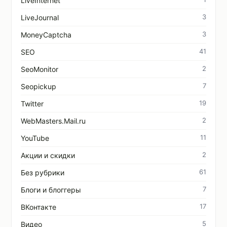
LiveInternet
3
LiveJournal
3
MoneyCaptcha
41
SEO
2
SeoMonitor
7
Seopickup
19
Twitter
2
WebMasters.Mail.ru
11
YouTube
2
Акции и скидки
61
Без рубрики
7
Блоги и блоггеры
17
ВКонтакте
5
Видео