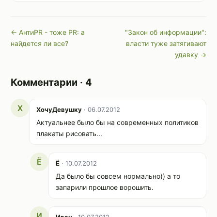
← АнтиPR - тоже PR: а
"Закон об информации":
найдется ли все?
власти туже затягивают
удавку →
Комментарии · 4
Х
ХочуДевушку
· 06.07.2012
Актуальнее было бы на современных политиков
плакаты рисовать...
Ё
Ё
· 10.07.2012
Да было бы совсем нормально)) а то
запарили прошлое ворошить.
И