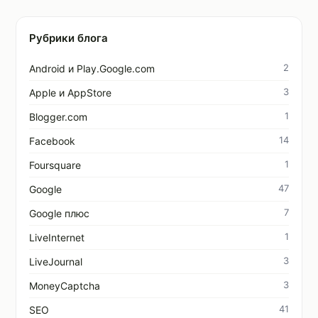
Рубрики блога
2
Android и Play.Google.com
3
Apple и AppStore
1
Blogger.com
14
Facebook
1
Foursquare
47
Google
7
Google плюс
1
LiveInternet
3
LiveJournal
3
MoneyCaptcha
41
SEO