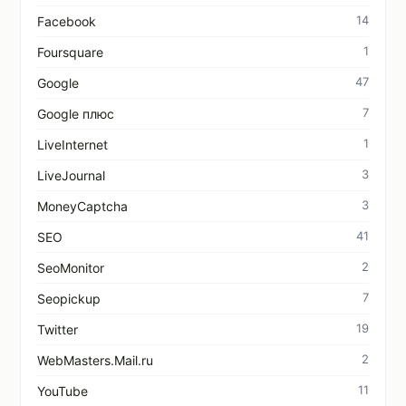
14
Facebook
1
Foursquare
47
Google
7
Google плюс
1
LiveInternet
3
LiveJournal
3
MoneyCaptcha
41
SEO
2
SeoMonitor
7
Seopickup
19
Twitter
2
WebMasters.Mail.ru
11
YouTube