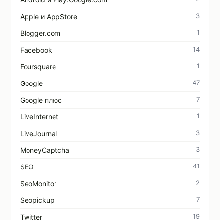
3
Apple и AppStore
1
Blogger.com
14
Facebook
1
Foursquare
47
Google
7
Google плюс
1
LiveInternet
3
LiveJournal
3
MoneyCaptcha
41
SEO
2
SeoMonitor
7
Seopickup
19
Twitter