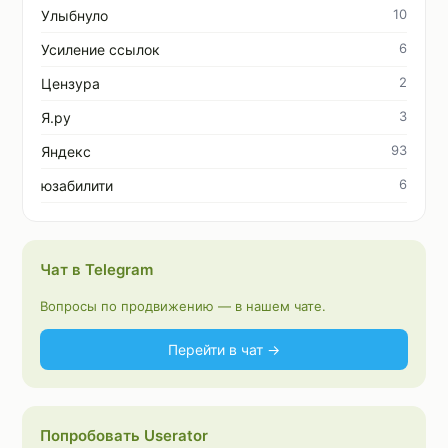
10
Улыбнуло
6
Усиление ссылок
2
Цензура
3
Я.ру
93
Яндекс
6
юзабилити
Чат в Telegram
Вопросы по продвижению — в нашем чате.
Перейти в чат →
Попробовать Userator