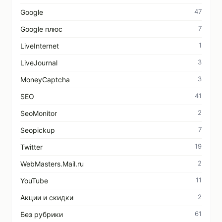
47
Google
7
Google плюс
1
LiveInternet
3
LiveJournal
3
MoneyCaptcha
41
SEO
2
SeoMonitor
7
Seopickup
19
Twitter
2
WebMasters.Mail.ru
11
YouTube
2
Акции и скидки
61
Без рубрики