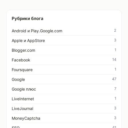
Рубрики блога
2
Android и Play.Google.com
3
Apple и AppStore
1
Blogger.com
14
Facebook
1
Foursquare
47
Google
7
Google плюс
1
LiveInternet
3
LiveJournal
3
MoneyCaptcha
41
SEO