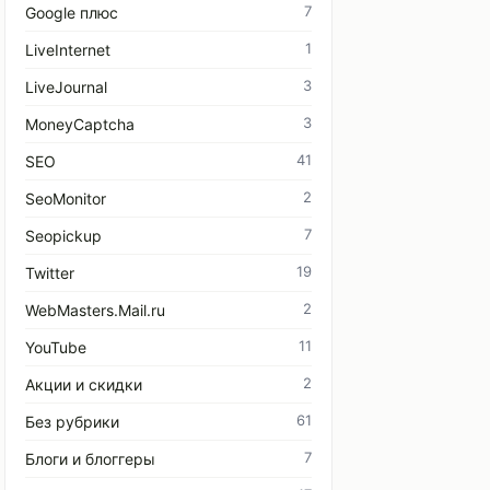
7
Google плюс
1
LiveInternet
3
LiveJournal
3
MoneyCaptcha
41
SEO
2
SeoMonitor
7
Seopickup
19
Twitter
2
WebMasters.Mail.ru
11
YouTube
2
Акции и скидки
61
Без рубрики
7
Блоги и блоггеры