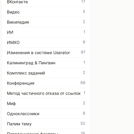
17
ВКонтакте
5
Видео
2
Википедия
1
ИИ
6
ИМХО
97
Изменения в системе Userator
1
Калининград & Пингвин
2
Комплекс заданий
69
Конференция
1
Метод частичного отказа от ссылок
2
Миф
6
Одноклассники
52
Палим тему
75
Поведенческие факторы