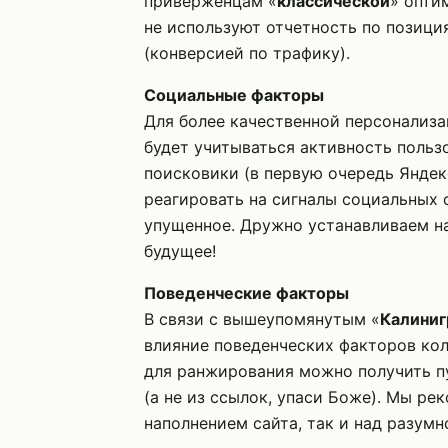
приверженцам «
классической
» опти
не используют отчетность по позиция
(конверсией по трафику).
Социальные факторы
Для более качественной персонализ
будет учитываться активность пользо
поисковики (в первую очередь Яндек
реагировать на сигналы социальных с
упущенное. Дружно устанавливаем на
будущее!
Поведенческие факторы
В связи с вышеупомянутым «
Калини
влияние поведенческих факторов кол
для ранжирования можно получить п
(а не из ссылок, упаси Боже). Мы ре
наполнением сайта, так и над разум