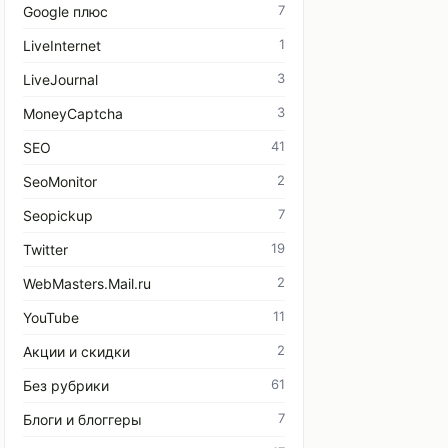
7
Google плюс
1
LiveInternet
3
LiveJournal
3
MoneyCaptcha
41
SEO
2
SeoMonitor
7
Seopickup
19
Twitter
2
WebMasters.Mail.ru
11
YouTube
2
Акции и скидки
61
Без рубрики
7
Блоги и блоггеры