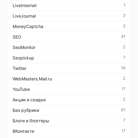
1
LiveInternet
3
LiveJournal
3
MoneyCaptcha
41
SEO
2
SeoMonitor
7
Seopickup
19
Twitter
2
WebMasters.Mail.ru
11
YouTube
2
Акции и скидки
61
Без рубрики
7
Блоги и блоггеры
17
ВКонтакте