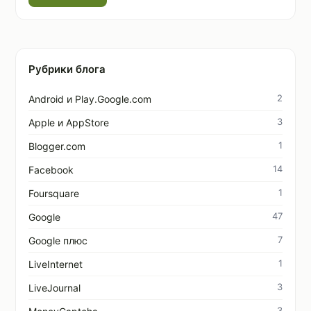
Рубрики блога
2
Android и Play.Google.com
3
Apple и AppStore
1
Blogger.com
14
Facebook
1
Foursquare
47
Google
7
Google плюс
1
LiveInternet
3
LiveJournal
3