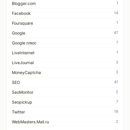
1
Blogger.com
14
Facebook
1
Foursquare
47
Google
7
Google плюс
1
LiveInternet
3
LiveJournal
3
MoneyCaptcha
41
SEO
2
SeoMonitor
7
Seopickup
19
Twitter
2
WebMasters.Mail.ru