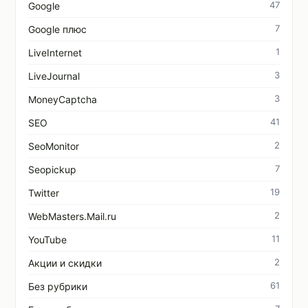
47
Google
7
Google плюс
1
LiveInternet
3
LiveJournal
3
MoneyCaptcha
41
SEO
2
SeoMonitor
7
Seopickup
19
Twitter
2
WebMasters.Mail.ru
11
YouTube
2
Акции и скидки
61
Без рубрики