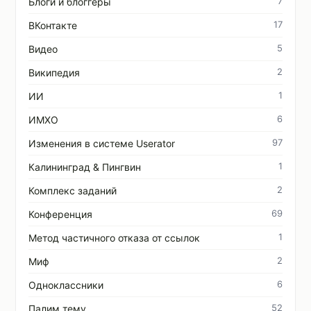
7
Блоги и блоггеры
17
ВКонтакте
5
Видео
2
Википедия
1
ИИ
6
ИМХО
97
Изменения в системе Userator
1
Калининград & Пингвин
2
Комплекс заданий
69
Конференция
1
Метод частичного отказа от ссылок
2
Миф
6
Одноклассники
52
Палим тему