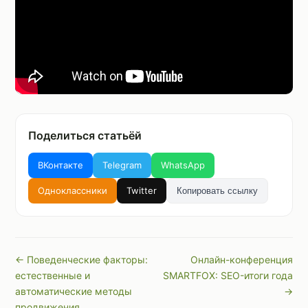
Поделиться статьёй
ВКонтакте
Telegram
WhatsApp
Одноклассники
Twitter
Копировать ссылку
← Поведенческие факторы:
Онлайн-конференция
естественные и
SMARTFOX: SEO-итоги года
автоматические методы
→
продвижения