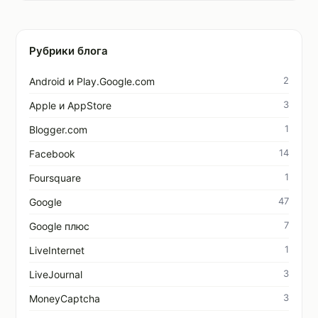
Рубрики блога
2
Android и Play.Google.com
3
Apple и AppStore
1
Blogger.com
14
Facebook
1
Foursquare
47
Google
7
Google плюс
1
LiveInternet
3
LiveJournal
3
MoneyCaptcha