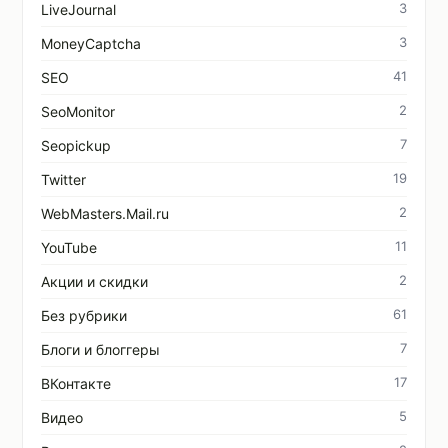
3
LiveJournal
3
MoneyCaptcha
41
SEO
2
SeoMonitor
7
Seopickup
19
Twitter
2
WebMasters.Mail.ru
11
YouTube
2
Акции и скидки
61
Без рубрики
7
Блоги и блоггеры
17
ВКонтакте
5
Видео