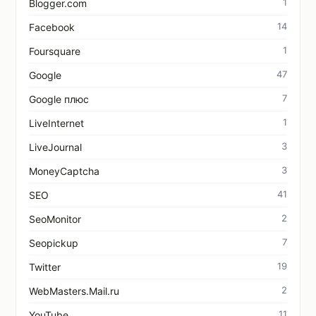
1
Blogger.com
14
Facebook
1
Foursquare
47
Google
7
Google плюс
1
LiveInternet
3
LiveJournal
3
MoneyCaptcha
41
SEO
2
SeoMonitor
7
Seopickup
19
Twitter
2
WebMasters.Mail.ru
11
YouTube