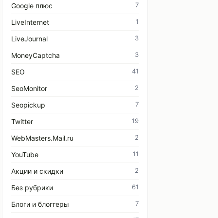
7
Google плюс
1
LiveInternet
3
LiveJournal
3
MoneyCaptcha
41
SEO
2
SeoMonitor
7
Seopickup
19
Twitter
2
WebMasters.Mail.ru
11
YouTube
2
Акции и скидки
61
Без рубрики
7
Блоги и блоггеры