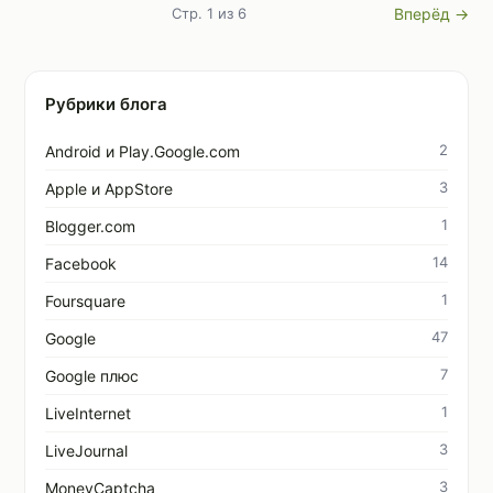
Стр. 1 из 6
Вперёд →
Рубрики блога
2
Android и Play.Google.com
3
Apple и AppStore
1
Blogger.com
14
Facebook
1
Foursquare
47
Google
7
Google плюс
1
LiveInternet
3
LiveJournal
3
MoneyCaptcha